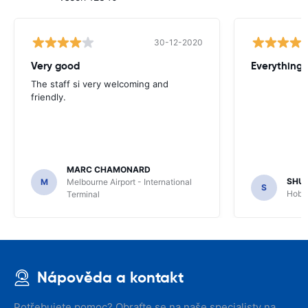
30-12-2020
Very good
Everything w
The staff si very welcoming and
friendly.
MARC CHAMONARD
SHU
M
Melbourne Airport - International
S
Hobar
Terminal
Nápověda a kontakt
Potřebujete pomoc? Obraťte se na naše specialisty na