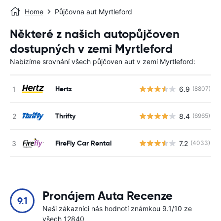
Home
Půjčovna aut Myrtleford
Některé z našich autopůjčoven
dostupných v zemi Myrtleford
Nabízíme srovnání všech půjčoven aut v zemi Myrtleford:
Hertz
6.9
(8807)
Thrifty
8.4
(6965)
FireFly Car Rental
7.2
(4033)
Pronájem Auta Recenze
9.1
Naši zákazníci nás hodnotí známkou 9.1/10 ze
všech 12840