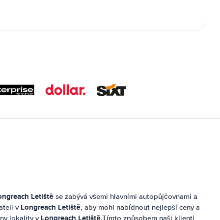
ongreach Letiště
se zabývá všemi hlavními autopůjčovnami a
Longreach Letiště
ateli v
, aby mohl nabídnout nejlepší ceny a
Longreach Letiště
ny lokality v
.Tímto způsobem naši klienti