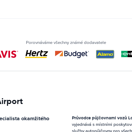
Porovnáváme všechny známé dodavatele
irport
ecialista okamžitého
Průvodce půjčovnami vozů
L
vyjednává s místními poskytov
služby autopůjčovny pro všech