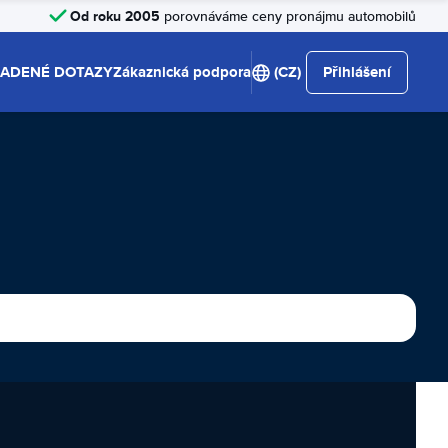
Od roku 2005
porovnáváme ceny pronájmu automobilů
LADENÉ DOTAZY
Zákaznická podpora
(CZ)
Přihlášení