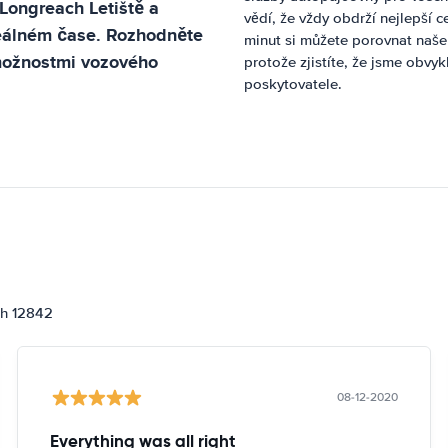
Longreach Letiště
a
vědí, že vždy obdrží nejlepší 
reálném čase. Rozhodněte
minut si můžete porovnat naše 
 možnostmi vozového
protože zjistíte, že jsme obvy
poskytovatele.
ch 12842
08-12-2020
Everything was all right