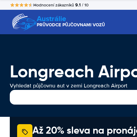
9.1
Hodnocení zákazníků
/ 10
Austrálie
PRŮVODCE PŮJČOVNAMI VOZŮ
Longreach Airp
Vyhledat půjčovnu aut v zemi Longreach Airport
Až 20% sleva na proná