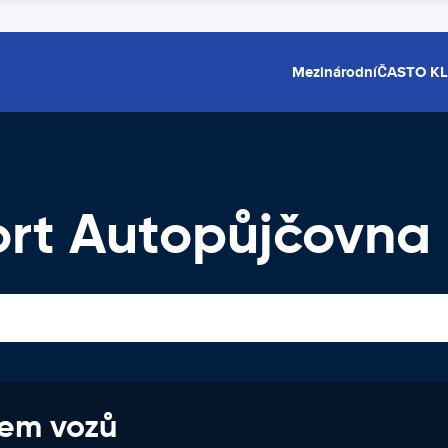
Mezinárodní
ČASTO K
ort Autopůjčovna
jem vozů