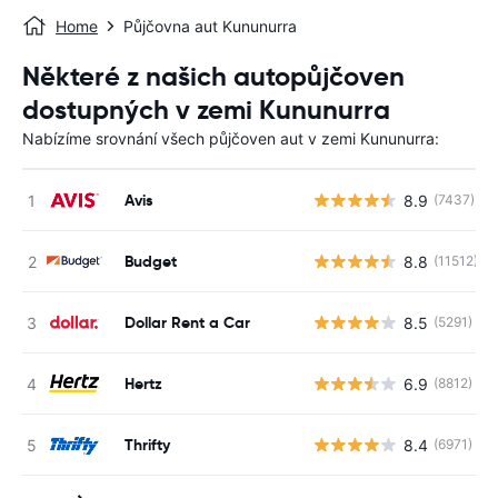
Home
Půjčovna aut Kununurra
Některé z našich autopůjčoven
dostupných v zemi Kununurra
Nabízíme srovnání všech půjčoven aut v zemi Kununurra:
Avis
8.9
(7437)
Budget
8.8
(11512)
Dollar Rent a Car
8.5
(5291)
Hertz
6.9
(8812)
Thrifty
8.4
(6971)