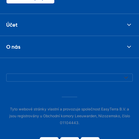
Účet
O nás
Tyto webové stránky vlastní a provozuje společnost EasyTerra B.V. a
jsou registrovány u Obchodní komory Leeuwarden, Nizozemsko, číslo
01104443.