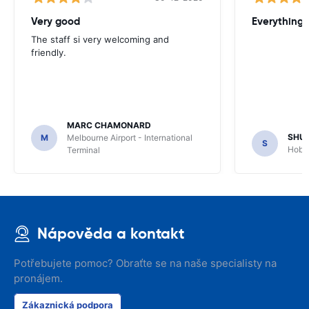
Very good
Everything w
The staff si very welcoming and
friendly.
MARC CHAMONARD
SHU
M
Melbourne Airport - International
S
Hobar
Terminal
Nápověda a kontakt
Potřebujete pomoc? Obraťte se na naše specialisty na
pronájem.
Zákaznická podpora