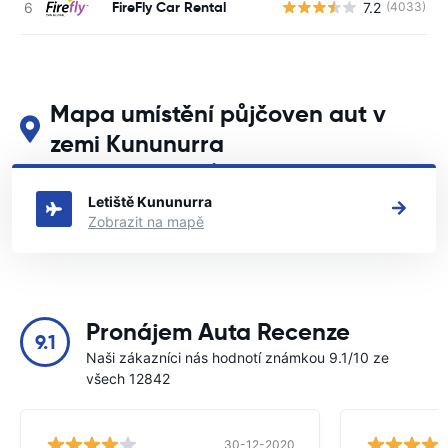
FireFly Car Rental
7.2
(4033)
Mapa umístění půjčoven aut v
zemi Kununurra
Podívejte se na naše hlavní půjčovny aut v zemi Kununurra
Letiště Kununurra
Zobrazit na mapě
Pronájem Auta Recenze
9.1
Naši zákazníci nás hodnotí známkou 9.1/10 ze
všech 12842
30-12-2020