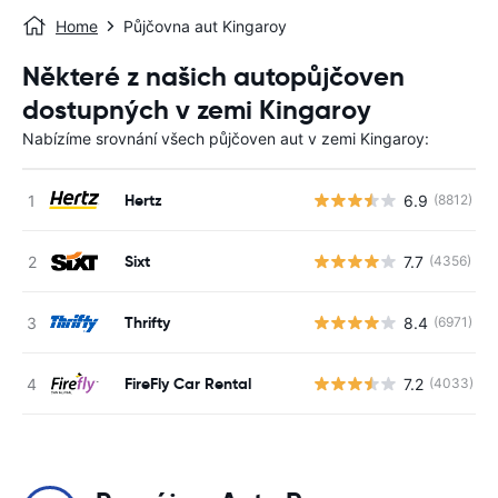
Home
Půjčovna aut Kingaroy
Některé z našich autopůjčoven
dostupných v zemi Kingaroy
Nabízíme srovnání všech půjčoven aut v zemi Kingaroy:
Hertz
6.9
(8812)
Sixt
7.7
(4356)
Thrifty
8.4
(6971)
FireFly Car Rental
7.2
(4033)