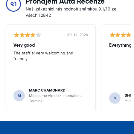
Pronájem Auta Recenze
9.1
Naši zákazníci nás hodnotí známkou 9.1/10 ze
všech 12842
30-12-2020
Very good
Everything w
The staff si very welcoming and
friendly.
MARC CHAMONARD
SHU
M
Melbourne Airport - International
S
Hobar
Terminal