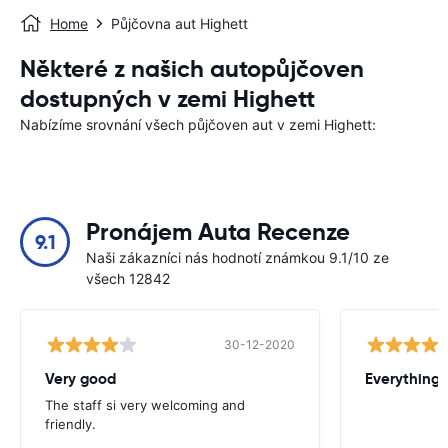
Home
Půjčovna aut Highett
Některé z našich autopůjčoven
dostupných v zemi Highett
Nabízíme srovnání všech půjčoven aut v zemi Highett:
Pronájem Auta Recenze
9.1
Naši zákazníci nás hodnotí známkou 9.1/10 ze
všech 12842
30-12-2020
Very good
Everything w
The staff si very welcoming and
friendly.