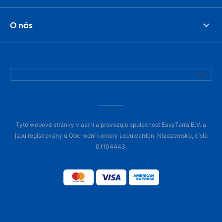
O nás
Tyto webové stránky vlastní a provozuje společnost EasyTerra B.V. a
jsou registrovány u Obchodní komory Leeuwarden, Nizozemsko, číslo
01104443.