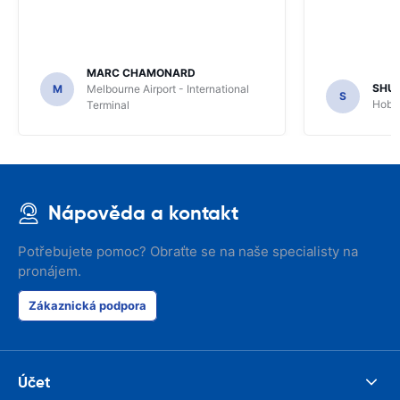
MARC CHAMONARD
SHU
M
Melbourne Airport - International
S
Hobar
Terminal
Nápověda a kontakt
Potřebujete pomoc? Obraťte se na naše specialisty na
pronájem.
Zákaznická podpora
Účet