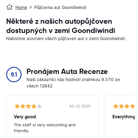
Home
Půjčovna aut Goondiwindi
Některé z našich autopůjčoven
dostupných v zemi Goondiwindi
Nabízíme srovnání všech půjčoven aut v zemi Goondiwindi:
Pronájem Auta Recenze
9.1
Naši zákazníci nás hodnotí známkou 9.1/10 ze
všech 12842
30-12-2020
Very good
Everything w
The staff si very welcoming and
friendly.