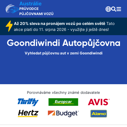
Austrálie
PRŮVODCE
PŮJČOVNAMI VOZŮ
Až 20% sleva na pronájem vozů po celém světě
Tato
akce platí do 11. srpna 2026 - využijte ji ještě dnes!
Goondiwindi Autopůjčovna
Vyhledat půjčovnu aut v zemi Goondiwindi
Porovnáváme všechny známé dodavatele