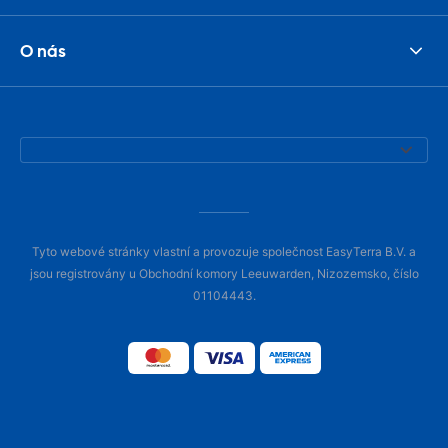
O nás
Tyto webové stránky vlastní a provozuje společnost EasyTerra B.V. a
jsou registrovány u Obchodní komory Leeuwarden, Nizozemsko, číslo
01104443.