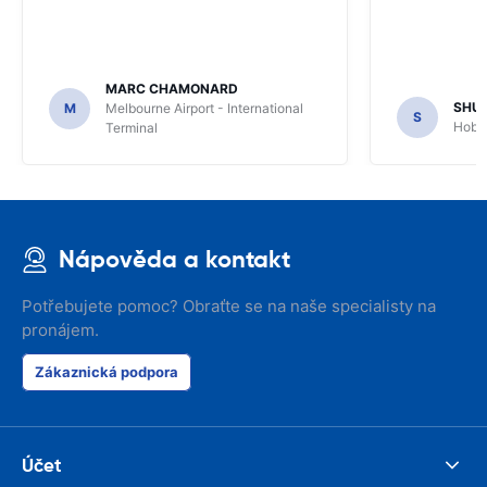
MARC CHAMONARD
SHU
M
Melbourne Airport - International
S
Hobar
Terminal
Nápověda a kontakt
Potřebujete pomoc? Obraťte se na naše specialisty na
pronájem.
Zákaznická podpora
Účet