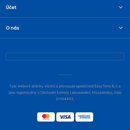
Účet
O nás
Tyto webové stránky vlastní a provozuje společnost EasyTerra B.V. a
jsou registrovány u Obchodní komory Leeuwarden, Nizozemsko, číslo
01104443.