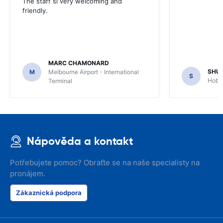
The staff si very welcoming and
friendly.
MARC CHAMONARD
SHU
M
Melbourne Airport - International
S
Hobar
Terminal
Nápověda a kontakt
Potřebujete pomoc? Obraťte se na naše specialisty na
pronájem.
Zákaznická podpora