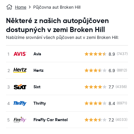
Home
Půjčovna aut Broken Hill
Některé z našich autopůjčoven
dostupných v zemi Broken Hill
Nabízíme srovnání všech půjčoven aut v zemi Broken Hill:
Avis
8.9
(7437)
Hertz
6.9
(8812)
Sixt
7.7
(4356)
Thrifty
8.4
(6971)
FireFly Car Rental
7.2
(4033)