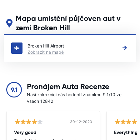
Mapa umístění půjčoven aut v
zemi Broken Hill
Podívejte se na naše hlavní půjčovny aut v zemi Broken Hill
Broken Hill Airport
Zobrazit na mapě
Pronájem Auta Recenze
9.1
Naši zákazníci nás hodnotí známkou 9.1/10 ze
všech 12842
30-12-2020
Very good
Everything w