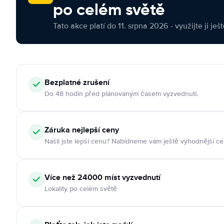
po celém světě
Tato akce platí do 11. srpna 2026 - využijte ji ješ
Bezplatné zrušení
Do 48 hodin před plánovaným časem vyzvednutí.
Záruka nejlepší ceny
Našli jste lepší cenu? Nabídneme vám ještě výhodnější ce
Více než 24000 míst vyzvednutí
Lokality po celém světě