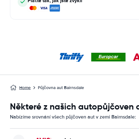
Plaťte tak, jak jste zvyklí
Home
Půjčovna aut Bairnsdale
Některé z našich autopůjčoven 
Nabízíme srovnání všech půjčoven aut v zemi Bairnsdale: