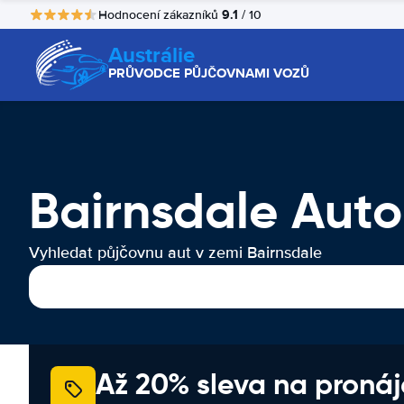
9.1
Hodnocení zákazníků
/ 10
Austrálie
PRŮVODCE PŮJČOVNAMI VOZŮ
Bairnsdale Aut
Vyhledat půjčovnu aut v zemi Bairnsdale
Až 20% sleva na proná