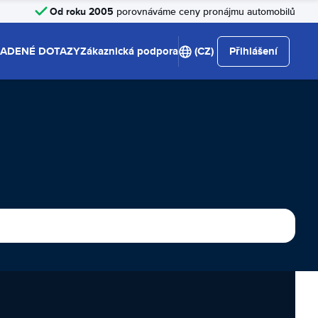
Od roku 2005
porovnáváme ceny pronájmu automobilů
LADENÉ DOTAZY
Zákaznická podpora
(CZ)
Přihlášení