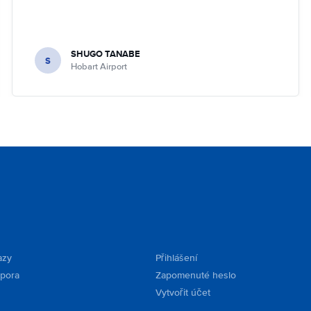
SHUGO TANABE
S
Hobart Airport
azy
Přihlášení
dpora
Zapomenuté heslo
Vytvořit účet