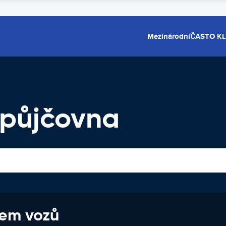
Mezinárodní
ČASTO K
opůjčovna
jem vozů