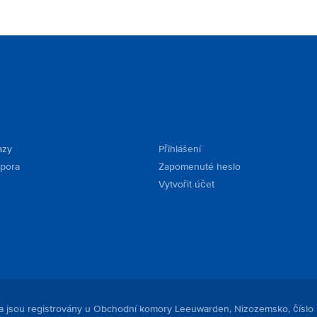
azy
Přihlášení
dpora
Zapomenuté heslo
Vytvořit účet
. a jsou registrovány u Obchodní komory Leeuwarden, Nizozemsko, číslo