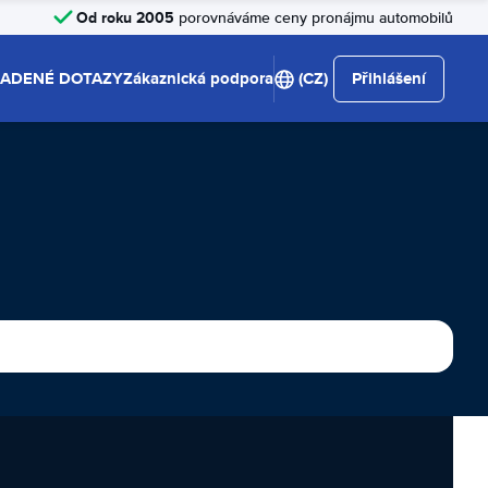
Od roku 2005
porovnáváme ceny pronájmu automobilů
LADENÉ DOTAZY
Zákaznická podpora
(CZ)
Přihlášení