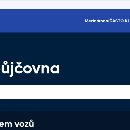
Mezinárodní
ČASTO K
ůjčovna
jem vozů