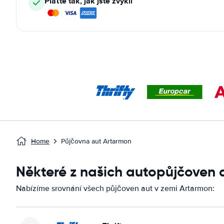
Plaťte tak, jak jste zvyklí
Home
Půjčovna aut Artarmon
Některé z našich autopůjčoven
Nabízíme srovnání všech půjčoven aut v zemi Artarmon: