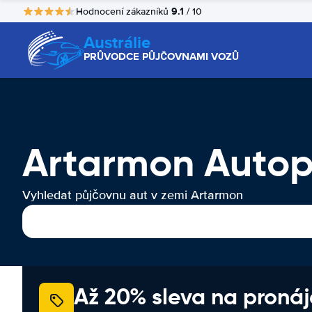
9.1
Hodnocení zákazníků
/ 10
Austrálie
PRŮVODCE PŮJČOVNAMI VOZŮ
Artarmon Autop
Vyhledat půjčovnu aut v zemi Artarmon
Až 20% sleva na proná