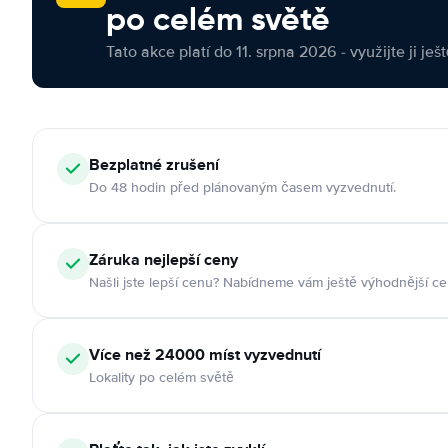
po celém světě
Tato akce platí do 11. srpna 2026 - využijte ji ješ
Bezplatné zrušení
Do 48 hodin před plánovaným časem vyzvednutí.
Záruka nejlepší ceny
Našli jste lepší cenu? Nabídneme vám ještě výhodnější ce
Více než 24000 míst vyzvednutí
Lokality po celém světě