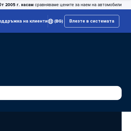
От 2005 г. насам
сравняваме цените за наем на автомобили
оддръжка на клиенти
(BG)
Влезте в системата