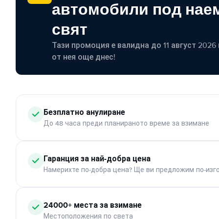
автомобили под наем
свят
Тази промоция е валидна до 11 август 2026 г
от нея още днес!
Безплатно анулиране
До 48 часа преди планираното време за взимане
Гаранция за най-добра цена
Намерихте по-добра цена? Ще ви предложим по-изг
24000+ места за взимане
Местоположения по света