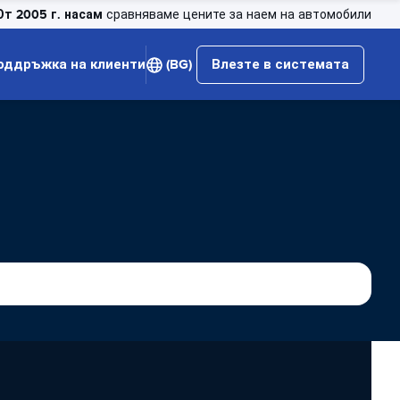
От 2005 г. насам
сравняваме цените за наем на автомобили
оддръжка на клиенти
(BG)
Влезте в системата