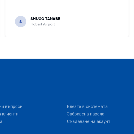
SHUGO TANABE
S
Hobart Airport
ни въпроси
Влезте в системата
 клиенти
Забравена парола
та
Създаване на акаунт