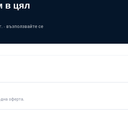
 в цял
. - възползвайте се
одна оферта.