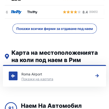
Thrifty
8.4
(6965)
Н
Покажи всички фирми за отдаване под наем
Карта на местоположенията
на коли под наем в Рим
Вижте нашите основни места за коли под наем в Рим
Roma Airport
Покажи на картата
Наем На Автомобил
9.1