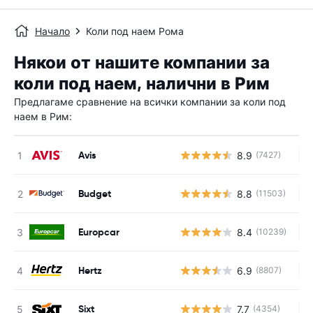
Начало
Коли под наем Рома
Някои от нашите компании за
коли под наем, налични в Рим
Предлагаме сравнение на всички компании за коли под
наем в Рим:
Avis
8.9
(7427)
Н
Budget
8.8
(11503)
Н
Europcar
8.4
(10239)
Н
Hertz
6.9
(8807)
Н
Sixt
7.7
(4354)
Н