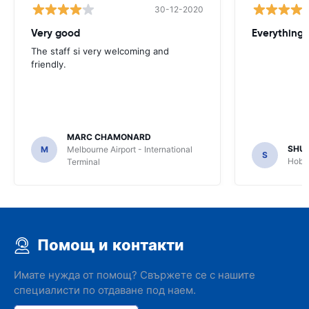
30-12-2020
Very good
Everything w
The staff si very welcoming and
friendly.
MARC CHAMONARD
SHU
M
Melbourne Airport - International
S
Hobar
Terminal
Помощ и контакти
Имате нужда от помощ? Свържете се с нашите
специалисти по отдаване под наем.