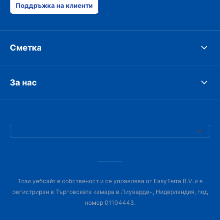
Поддръжка на клиенти
Сметка
За нас
Този уебсайт е собственост и се управлява от EasyTerra B.V. и е
регистриран в Търговската камара в Лиуварден, Нидерландия, под
номер 01104443.