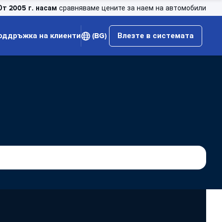
От 2005 г. насам
сравняваме цените за наем на автомобили
оддръжка на клиенти
(BG)
Влезте в системата