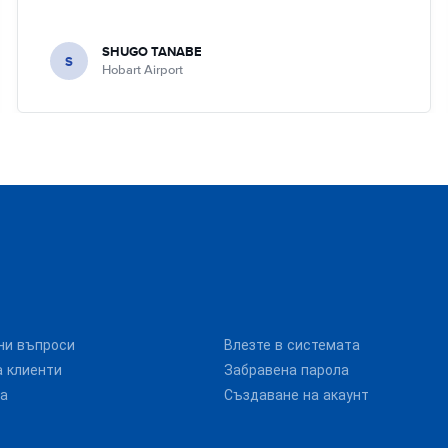
SHUGO TANABE
S
Hobart Airport
ни въпроси
Влезте в системата
 клиенти
Забравена парола
та
Създаване на акаунт