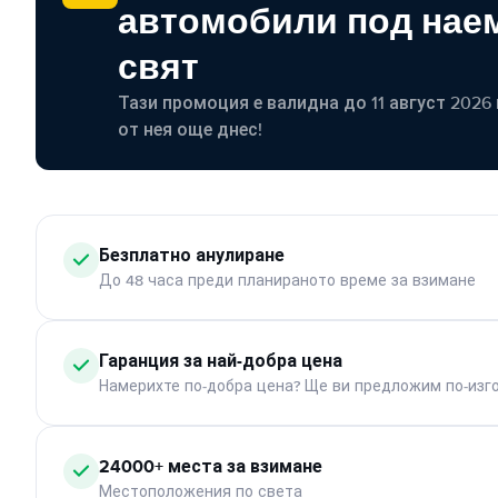
автомобили под наем
свят
Тази промоция е валидна до 11 август 2026 г
от нея още днес!
Безплатно анулиране
До 48 часа преди планираното време за взимане
Гаранция за най-добра цена
Намерихте по-добра цена? Ще ви предложим по-изг
24000+ места за взимане
Местоположения по света