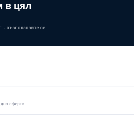
 в цял
. - възползвайте се
одна оферта.