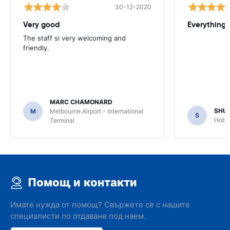
30-12-2020
Very good
Everything w
The staff si very welcoming and
friendly.
MARC CHAMONARD
SHU
M
Melbourne Airport - International
S
Hobar
Terminal
Помощ и контакти
Имате нужда от помощ? Свържете се с нашите
специалисти по отдаване под наем.