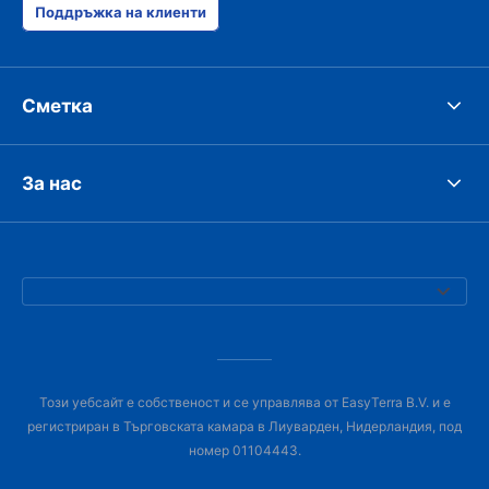
Поддръжка на клиенти
Сметка
За нас
Този уебсайт е собственост и се управлява от EasyTerra B.V. и е
регистриран в Търговската камара в Лиуварден, Нидерландия, под
номер 01104443.