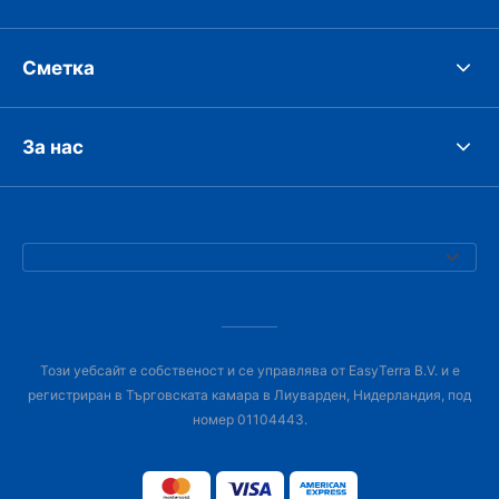
Сметка
За нас
Този уебсайт е собственост и се управлява от EasyTerra B.V. и е
регистриран в Търговската камара в Лиуварден, Нидерландия, под
номер 01104443.