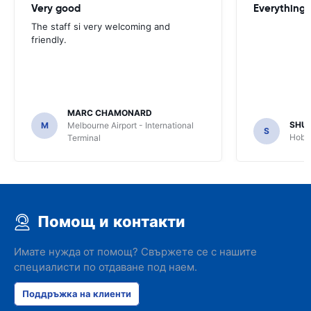
Very good
Everything w
The staff si very welcoming and
friendly.
MARC CHAMONARD
SHU
M
Melbourne Airport - International
S
Hobar
Terminal
Помощ и контакти
Имате нужда от помощ? Свържете се с нашите
специалисти по отдаване под наем.
Поддръжка на клиенти