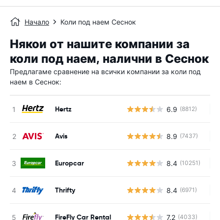
Начало
Коли под наем Сеснок
Някои от нашите компании за
коли под наем, налични в Сеснок
Предлагаме сравнение на всички компании за коли под
наем в Сеснок:
Hertz
6.9
(8812)
Н
Avis
8.9
(7437)
Н
Europcar
8.4
(10251)
Н
Thrifty
8.4
(6971)
Н
FireFly Car Rental
7.2
(4033)
Н