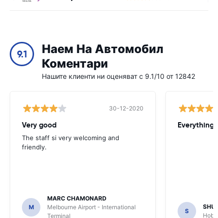
Наем На Автомобил
9.1
Коментари
Нашите клиенти ни оценяват с 9.1/10 от 12842
30-12-2020
Very good
Everything w
The staff si very welcoming and
friendly.
MARC CHAMONARD
SHU
M
Melbourne Airport - International
S
Hobar
Terminal