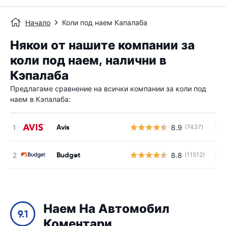
Начало
Коли под наем Капалаба
Някои от нашите компании за
коли под наем, налични в
Кэпалаба
Предлагаме сравнение на всички компании за коли под
наем в Кэпалаба:
Avis
8.9
(7437)
Н
Budget
8.8
(11512)
Н
Наем На Автомобил
9.1
Коментари