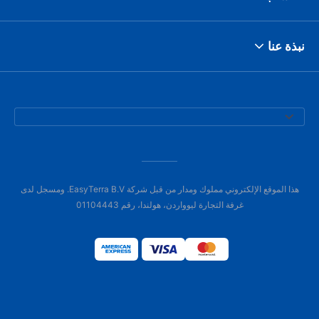
نبذة عنا
هذا الموقع الإلكتروني مملوك ومدار من قبل شركة EasyTerra B.V. ومسجل لدى
غرفة التجارة ليوواردن، هولندا، رقم 01104443