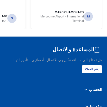
MARC CHAMONARD
NABE
Melbourne Airport - International
M
S
irport
Terminal
المساعدة والاتصال
هل تحتاج إلى مساعدة؟ يُرجى الاتصال بأخصائيي التأجير لدينا.
دعم العملاء
الحساب
نبذة عنا