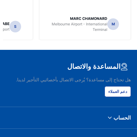
MARC CHAMONARD
NABE
Melbourne Airport - International
M
S
irport
Terminal
المساعدة والاتصال
هل تحتاج إلى مساعدة؟ يُرجى الاتصال بأخصائيي التأجير لدينا.
دعم العملاء
الحساب