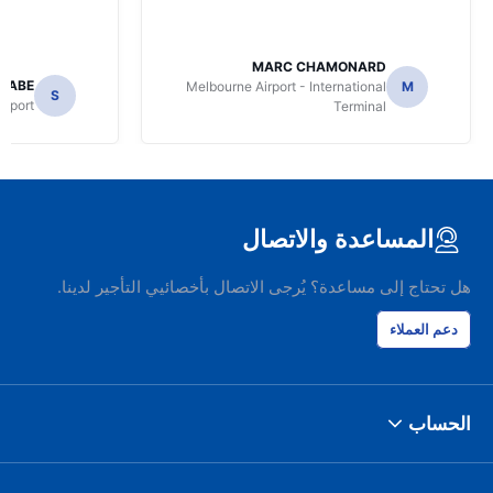
MARC CHAMONARD
NABE
Melbourne Airport - International
M
S
irport
Terminal
المساعدة والاتصال
هل تحتاج إلى مساعدة؟ يُرجى الاتصال بأخصائيي التأجير لدينا.
دعم العملاء
الحساب